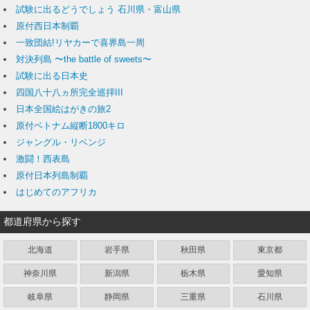
試験に出るどうでしょう 石川県・富山県
原付西日本制覇
一致団結!リヤカーで喜界島一周
対決列島 〜the battle of sweets〜
試験に出る日本史
四国八十八ヵ所完全巡拝III
日本全国絵はがきの旅2
原付ベトナム縦断1800キロ
ジャングル・リベンジ
激闘！西表島
原付日本列島制覇
はじめてのアフリカ
都道府県から探す
北海道
岩手県
秋田県
東京都
神奈川県
新潟県
栃木県
愛知県
岐阜県
静岡県
三重県
石川県