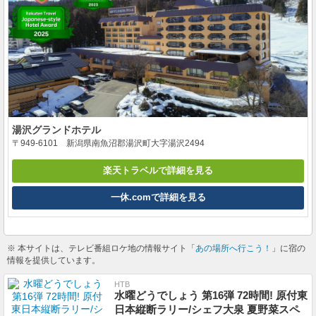
湯沢グランドホテル
〒949-6101 新潟県南魚沼郡湯沢町大字湯沢2494
楽天トラベルで詳細を見る
一休.comで詳細を見る
※ 本サイトは、テレビ番組ロケ地の情報サイト「
あの場所へ行こう！
」に宿の
情報を提供しています。
HTB
水曜どうでしょう 第16弾 72時間! 原付東
日本縦断ラリー/シェフ大泉 夏野菜スペ