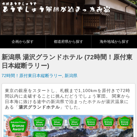
企画から探す
都道府県から探す
海外地域から探す
新潟県 湯沢グランドホテル (72時間！原付東
日本縦断ラリー)
72時間！原付東日本縦断ラリー
,
新潟県
東京の銀座をスタートし、札幌まで1,100kmを原付きで72時
間以内に走破することに挑んだどうでしょう軍団。 関東から
日本海に抜ける途中の新潟県で泊まったホテルが湯沢温泉に
ある「
湯沢グランドホテル
」でした。